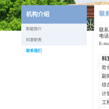
联
机构介绍
职能简介
联系
电话：
科室职责
E-ma
联系我们
科
处
副
综
计
工